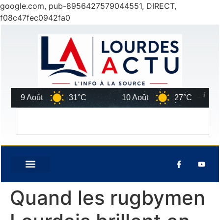
google.com, pub-8956427579044551, DIRECT,
f08c47fec0942fa0
9 Août
31°C
10 Août
27°C
11 A
Quand les rugbymen