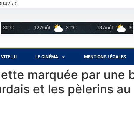
0942fa0
12 Août
31°C
13 Août
30°C
VITE LU
LE CINÉMA
MENTIONS LÉGALES
dette marquée par une 
urdais et les pèlerins a