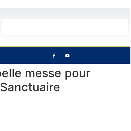
14 Août
29°C
8 Août
31°C
belle messe pour
u Sanctuaire