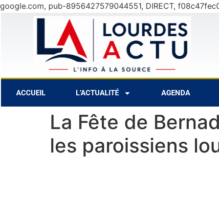
google.com, pub-8956427579044551, DIRECT, f08c47fec
C
10 Août
28°C
11 Août
30°C
ACCUEIL
L’ACTUALITÉ
AGENDA
La Fête de Berna
les paroissiens lo