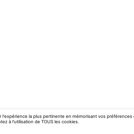
ir l'expérience la plus pertinente en mémorisant vos préférences 
ez à l'utilisation de TOUS les cookies.
WP2Social Auto Publish
Powered By :
XYZScripts.com