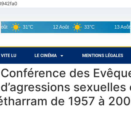
0942fa0
31°C
12 Août
33°C
13 Août
VITE LU
LE CINÉMA
MENTIONS LÉGALES
 Conférence des Evêque
 d’agressions sexuelles 
tharram de 1957 à 20