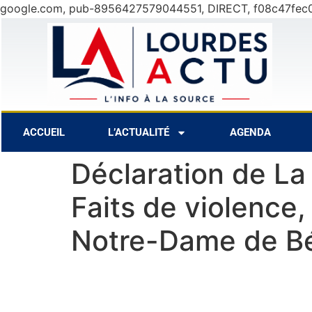
google.com, pub-8956427579044551, DIRECT, f08c47fec
oût
31°C
10 Août
27°C
11 Août
ACCUEIL
L’ACTUALITÉ
AGENDA
Déclaration de La
Faits de violence,
Notre-Dame de Bé