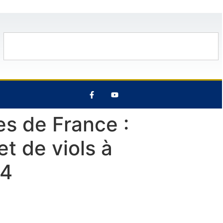
34°C
14 Août
33°C
8 Août
s de France :
et de viols à
04