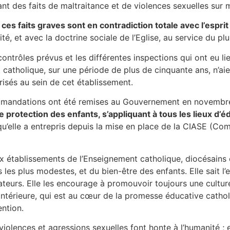
ant des faits de maltraitance et de violences sexuelles sur 
es faits graves sont en contradiction totale avec l’espri
, et avec la doctrine sociale de l’Eglise, au service du plus
trôles prévus et les différentes inspections qui ont eu lie
catholique, sur une période de plus de cinquante ans, n’aie
arisés au sein de cet établissement.
ecommandations ont été remises au Gouvernement en novemb
protection des enfants, s’appliquant à tous les lieux d’éd
l qu’elle a entrepris depuis la mise en place de la CIASE (
aux établissements de l’Enseignement catholique, diocésain
is les plus modestes, et du bien-être des enfants. Elle sait
teurs. Elle les encourage à promouvoir toujours une culture 
intérieure, qui est au cœur de la promesse éducative catholi
ention.
violences et agressions sexuelles font honte à l’humanité ;