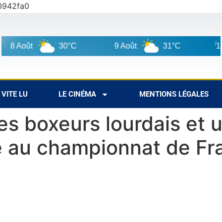
0942fa0
oût
30°C
9 Août
31°C
10 Août
VITE LU
LE CINÉMA
MENTIONS LÉGALES
les boxeurs lourdais et 
e au championnat de Fra