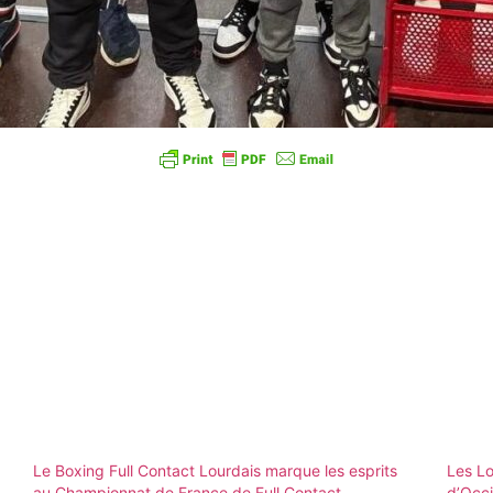
Le Boxing Full Contact Lourdais marque les esprits
Les L
au Championnat de France de Full Contact
d’Occi