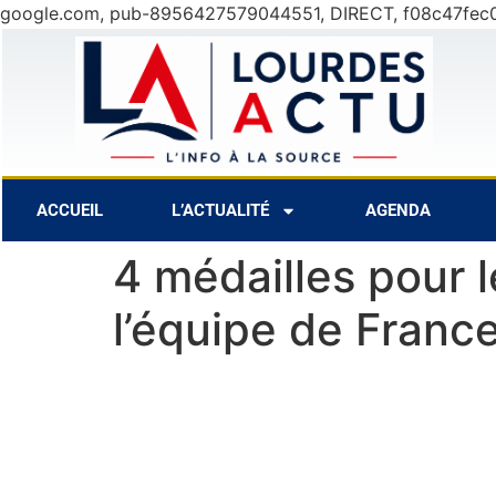
google.com, pub-8956427579044551, DIRECT, f08c47fec
7 Août
28°C
8 A
ACCUEIL
L’ACTUALITÉ
AGENDA
4 médailles pour 
l’équipe de Franc