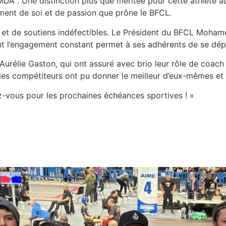
MDA . Une distinction plus que méritée pour cette athlète a
ement de soi et de passion que prône le BFCL.
ctif et de soutiens indéfectibles. Le Président du BFCL Moha
nt l’engagement constant permet à ses adhérents de se dépas
Aurélie Gaston, qui ont assuré avec brio leur rôle de coach
e, les compétiteurs ont pu donner le meilleur d’eux-mêmes 
ez-vous pour les prochaines échéances sportives ! »