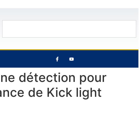
27°C
11 Août
32°C
12 Août
une détection pour
nce de Kick light