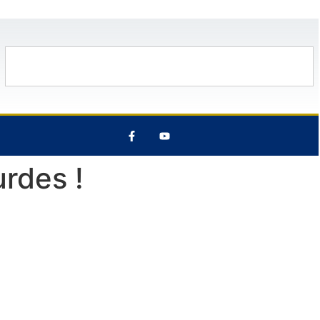
C
13 Août
29°C
7 Août
28°C
rdes !