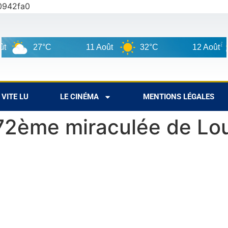
0942fa0
27°C
11 Août
32°C
12 Août
30°
VITE LU
LE CINÉMA
MENTIONS LÉGALES
72ème miraculée de Lou