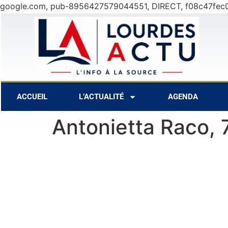
google.com, pub-8956427579044551, DIRECT, f08c47fec
30°C
9 Août
31°C
10 Août
ACCUEIL
L’ACTUALITÉ
AGENDA
Antonietta Raco, 