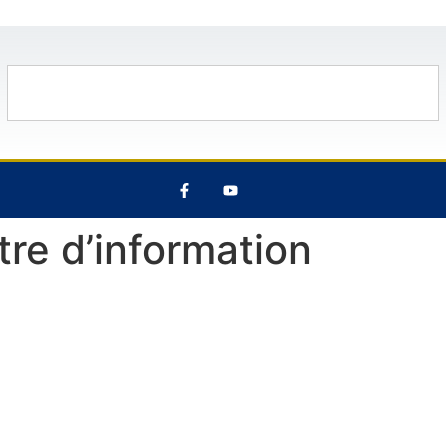
13 Août
29°C
7 Août
28°C
tre d’information