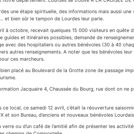
es une étape spirituelle, des informations mais aussi une
… et bien sûr le tampon de Lourdes leur parle.
ril à octobre, recevait quelques 15 000 visiteurs en quête d
guides et itinéraires possibles, demande de renseignement
nage avec des hospitaliers ou autres bénévoles (30 à 40 cha
ers autres renseignements. A noter que les bénévoles leur fo
 pour ces marcheurs.
 bien placé au Boulevard de la Grotte zone de passage impor
ourisme.
formation Jacquaire 4, Chaussée du Bourg, rue dont on ne pe
e local, ce samedi 12 avril, c’était la réouverture saisonn
UX et son Bureau,
d’anciens et nouveaux bénévoles Lourdais
n verre ou d’un café de l’amitié afin de présenter les activit
 les chemins de Compostelle.