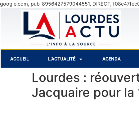
google.com, pub-8956427579044551, DIRECT, f08c47fec
C
9 Août
31°C
10 Août
27°C
ACCUEIL
L’ACTUALITÉ
AGENDA
Lourdes : réouver
Jacquaire pour l