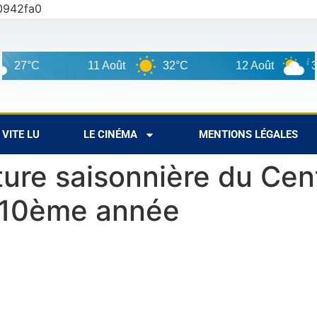
0942fa0
11 Août
32°C
12 Août
30°C
VITE LU
LE CINÉMA
MENTIONS LÉGALES
ture saisonnière du Cen
a 10ème année