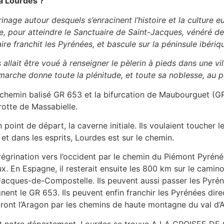
à Lourdes ?
nage autour desquels s’enracinent l’histoire et la culture e
le, pour atteindre le Sanctuaire de Saint-Jacques, vénéré d
ire franchit les Pyrénées, et bascule sur la péninsule ibériqu
llait être voué à renseigner le pèlerin à pieds dans une vill
arche donne toute la plénitude, et toute sa noblesse, au p
le chemin balisé GR 653 et la bifurcation de Maubourguet (G
rotte de Massabielle.
 point de départ, la caverne initiale. Ils voulaient toucher l
e et dans les esprits, Lourdes est sur le chemin.
érégrination vers l’occident par le chemin du Piémont Pyrén
 En Espagne, il resterait ensuite les 800 km sur le camino
acques-de-Compostelle. Ils peuvent aussi passer les Pyrén
gnent le GR 653. Ils peuvent enfin franchir les Pyrénées dir
ront l’Aragon par les chemins de haute montagne du val d’
nnent notre département. Lourdes se trouve A LA CROISEE 