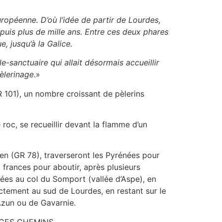
uropéenne. D’où l’idée de partir de Lourdes,
epuis plus de mille ans. Entre ces deux phares
e, jusqu’à la Galice.
e-sanctuaire qui allait désormais accueillir
èlerinage
.»
R 101), un nombre croissant de pèlerins
e roc, se recueillir devant la flamme d’un
éen (GR 78), traverseront les Pyrénées pour
 frances pour aboutir, après plusieurs
ées au col du Somport (vallée d’Aspe), en
ectement au sud de Lourdes, en restant sur le
Azun ou de Gavarnie.
DE CES CHEMINS.