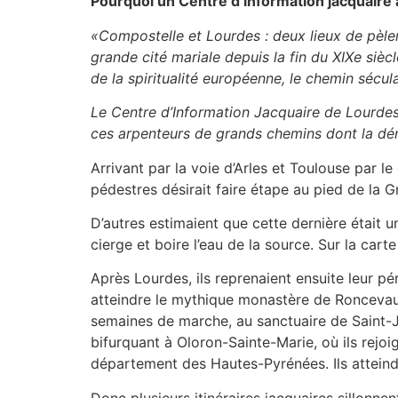
Pourquoi un Centre d’information jacquaire 
«Compostelle et Lourdes : deux lieux de pèleri
grande cité mariale depuis la fin du XIXe sièc
de la spiritualité européenne, le chemin sécula
Le Centre d’Information Jacquaire de Lourdes a
ces arpenteurs de grands chemins dont la dém
Arrivant par la voie d’Arles et Toulouse par 
pédestres désirait faire étape au pied de la G
D’autres estimaient que cette dernière était un
cierge et boire l’eau de la source. Sur la cart
Après Lourdes, ils reprenaient ensuite leur p
atteindre le mythique monastère de Roncevaux.
semaines de marche, au sanctuaire de Saint-J
bifurquant à Oloron-Sainte-Marie, où ils rejoi
département des Hautes-Pyrénées. Ils atteind
Donc plusieurs itinéraires jacquaires sillo