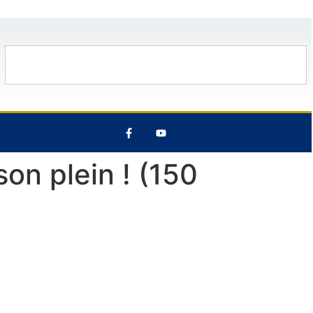
10 Août
27°C
11 Août
31°C
son plein ! (150