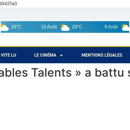
0942fa0
3°C
15 Août
29°C
9 Août
31°C
VITE LU
LE CINÉMA
MENTIONS LÉGALES
ables Talents » a battu 