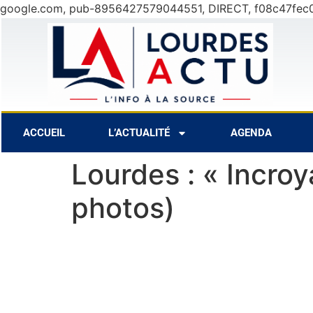
google.com, pub-8956427579044551, DIRECT, f08c47fec
33°C
13 Août
34°C
14 Août
3
ACCUEIL
L’ACTUALITÉ
AGENDA
Lourdes : « Incroy
photos)