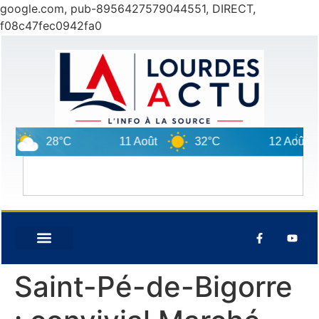
google.com, pub-8956427579044551, DIRECT,
f08c47fec0942fa0
28°C
11 Août
32°C
12 Août
2
Saint-Pé-de-Bigorre