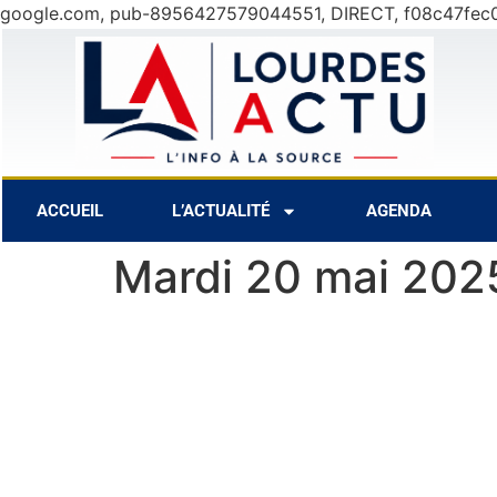
google.com, pub-8956427579044551, DIRECT, f08c47fec
7 Août
28°C
8 
ACCUEIL
L’ACTUALITÉ
AGENDA
Mardi 20 mai 202