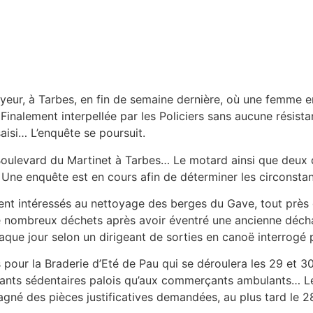
rayeur, à Tarbes, en fin de semaine dernière, où une femme e
inalement interpellée par les Policiers sans aucune résistan
isi… L’enquête se poursuit.
Boulevard du Martinet à Tarbes… Le motard ainsi que deux d
 Une enquête est en cours afin de déterminer les circonstan
ent intéressés au nettoyage des berges du Gave, tout près
 de nombreux déchets après avoir éventré une ancienne déc
que jour selon un dirigeant de sorties en canoë interrogé 
ns pour la Braderie d’Eté de Pau qui se déroulera les 29 et 
ts sédentaires palois qu’aux commerçants ambulants… Le do
agné des pièces justificatives demandées, au plus tard le 28