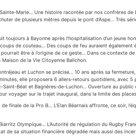
n-Sainte-Marie… Une histoire racontée par nos confrères d
chuter de plusieurs mètres depuis le pont d’Aspe… Très séri
it toujours à Bayonne après l’hospitalisation d’un jeune h
coups de couteau… Des coups de feu auraient également été
pourrait être à l’origine de ce geste… Dans ce contexte de 
la Maison de la Vie Citoyenne Balichon.
Montréjeau et Luchon se précise… 10 ans après sa fermeture,
nutes, elle proposera 6 allers-retours quotidiens, avec 5 
-Saint-Béat et Bagnères-de-Luchon… Ouverture au public d
ur voyager sur le trajet inaugural, dans la limite des places
de finale de la Pro B… L’Elan Béarnais affronte, ce soir, l
 Biarritz Olympique… L’Autorité de régulation du Rugby Fran
at de sa situation financière dégradée mais aussi des incert