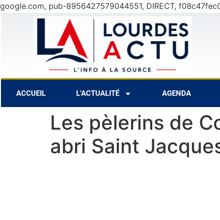
google.com, pub-8956427579044551, DIRECT, f08c47fec
31°C
9 Août
30°C
10 Août
28°
ACCUEIL
L’ACTUALITÉ
AGENDA
Les pèlerins de C
abri Saint Jacque