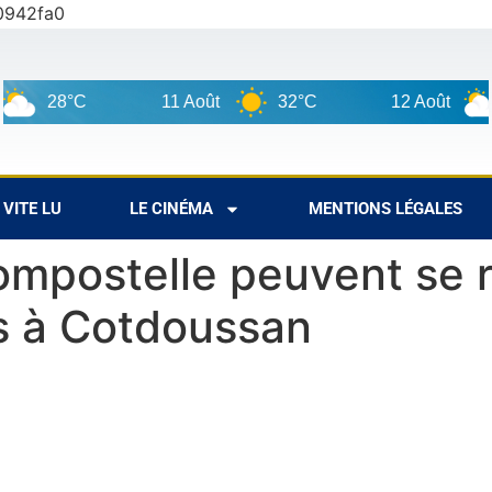
0942fa0
C
11 Août
32°C
12 Août
29°C
VITE LU
LE CINÉMA
MENTIONS LÉGALES
ompostelle peuvent se 
s à Cotdoussan