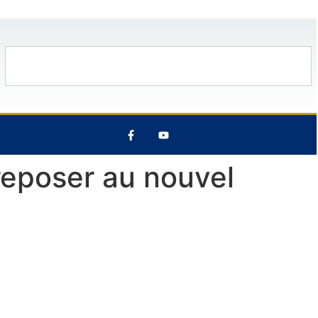
13 Août
27°C
7 Août
27°C
reposer au nouvel