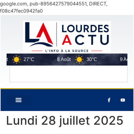
google.com, pub-8956427579044551, DIRECT,
f08c47fec0942fa0
t
27°C
8 Août
30°C
9 Août
Lundi 28 juillet 2025