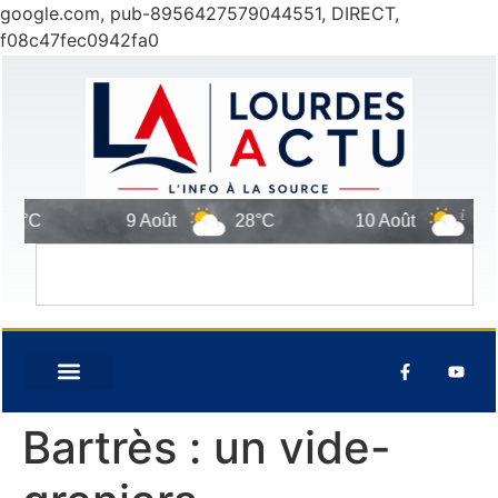
google.com, pub-8956427579044551, DIRECT,
f08c47fec0942fa0
9 Août
28°C
10 Août
27°C
Bartrès : un vide-