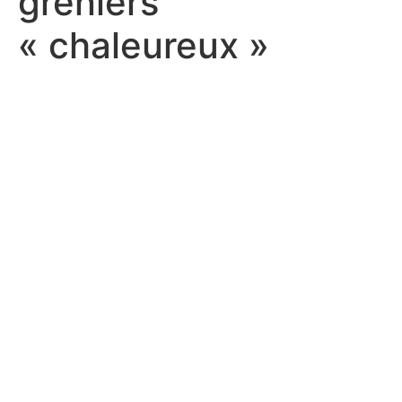
greniers
« chaleureux »