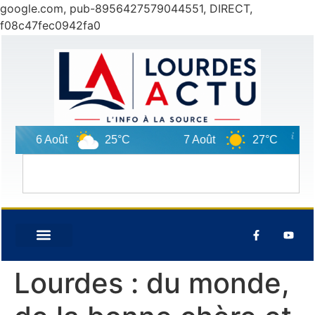
google.com, pub-8956427579044551, DIRECT,
f08c47fec0942fa0
6 Août
25°C
7 Août
27°C
8 A
Lourdes : du monde,