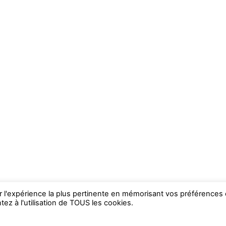
ir l'expérience la plus pertinente en mémorisant vos préférences 
ez à l'utilisation de TOUS les cookies.
WP2Social Auto Publish
Powered By :
XYZScripts.com