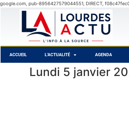
google.com, pub-8956427579044551, DIRECT, f08c47fec
7 Août
27°C
8 
ACCUEIL
L’ACTUALITÉ
AGENDA
Lundi 5 janvier 2