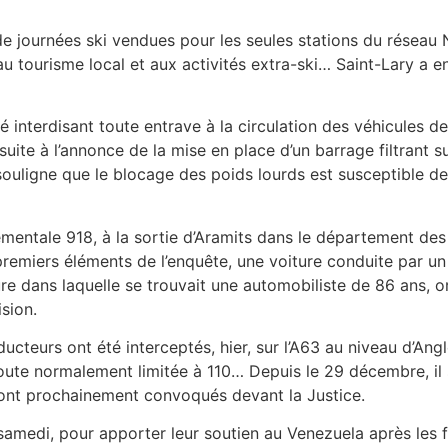
 de journées ski vendues pour les seules stations du résea
u tourisme local et aux activités extra-ski… Saint-Lary a e
é interdisant toute entrave à la circulation des véhicules d
suite à l’annonce de la mise en place d’un barrage filtrant
ouligne que le blocage des poids lourds est susceptible de 
ementale 918, à la sortie d’Aramits dans le département de
 premiers éléments de l’enquête, une voiture conduite par u
re dans laquelle se trouvait une automobiliste de 86 ans, 
ision.
teurs ont été interceptés, hier, sur l’A63 au niveau d’Ang
route normalement limitée à 110… Depuis le 29 décembre, il s
ont prochainement convoqués devant la Justice.
medi, pour apporter leur soutien au Venezuela après les fr