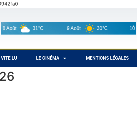
0942fa0
Août
31°C
9 Août
30°C
10 Août
VITE LU
LE CINÉMA
MENTIONS LÉGALES
026