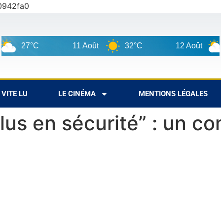
0942fa0
27°C
11 Août
32°C
12 Août
30
VITE LU
LE CINÉMA
MENTIONS LÉGALES
lus en sécurité” : un 