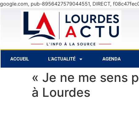
google.com, pub-8956427579044551, DIRECT, f08c47fec
30°C
9 Août
31°C
10 Août
ACCUEIL
L’ACTUALITÉ
AGENDA
« Je ne me sens p
à Lourdes