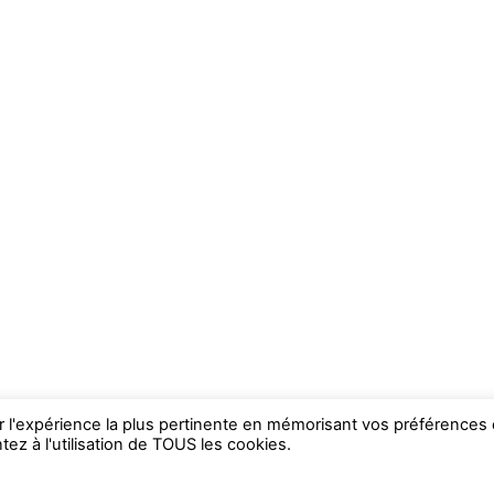
ir l'expérience la plus pertinente en mémorisant vos préférences 
ez à l'utilisation de TOUS les cookies.
WP2Social Auto Publish
Powered By :
XYZScripts.com