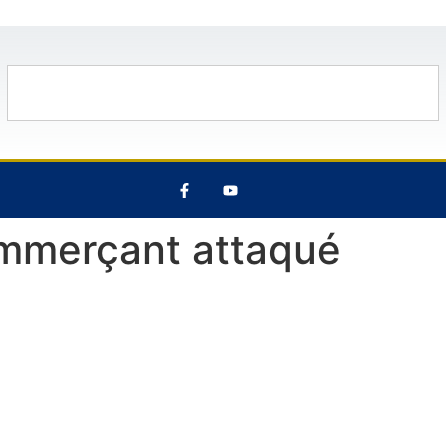
°C
13 Août
29°C
7 Août
28°C
commerçant attaqué