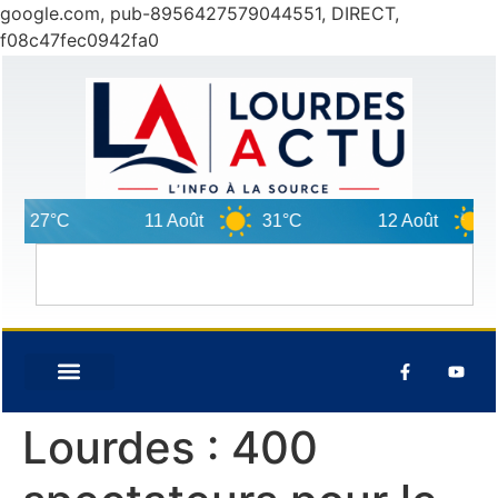
google.com, pub-8956427579044551, DIRECT,
f08c47fec0942fa0
7°C
11 Août
31°C
12 Août
33°C
Lourdes : 400