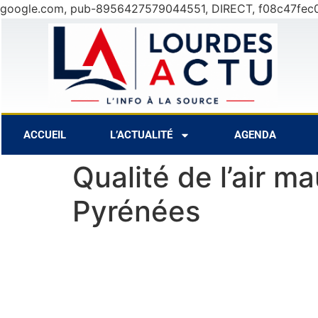
google.com, pub-8956427579044551, DIRECT, f08c47fec
31°C
9 Août
30°C
10 Août
28
ACCUEIL
L’ACTUALITÉ
AGENDA
Qualité de l’air 
Pyrénées