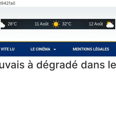
0942fa0
°C
11 Août
32°C
12 Août
29°C
VITE LU
LE CINÉMA
MENTIONS LÉGALES
mauvais à dégradé dans l