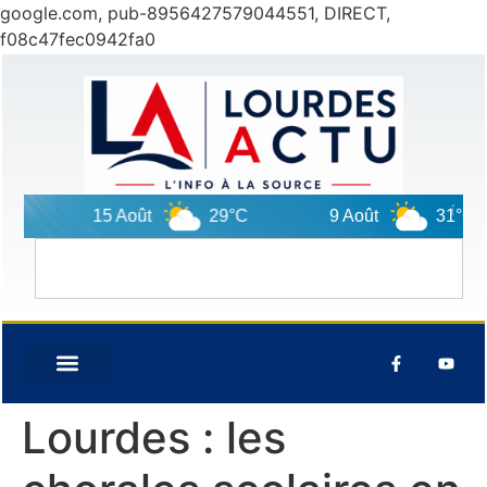
google.com, pub-8956427579044551, DIRECT,
f08c47fec0942fa0
15 Août
29°C
9 Août
31°C
Lourdes : les