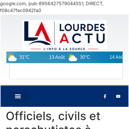
google.com, pub-8956427579044551, DIRECT,
f08c47fec0942fa0
31°C
13 Août
30°C
14 Août
29°
Officiels, civils et