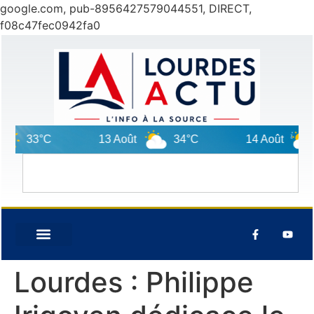
google.com, pub-8956427579044551, DIRECT,
f08c47fec0942fa0
33°C
13 Août
34°C
14 Août
3
Lourdes : Philippe