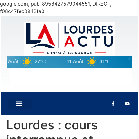
google.com, pub-8956427579044551, DIRECT,
f08c47fec0942fa0
0 Août
27°C
11 Août
31°C
12 Ao
Lourdes : cours