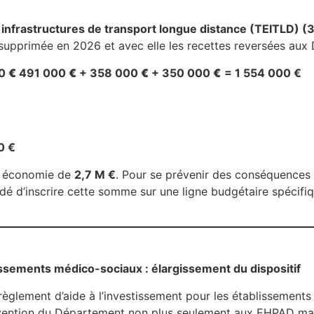
es infrastructures de transport longue distance (TEITLD) 
é supprimée en 2026 et avec elle les recettes reversées au
00
€
491 000
€
+ 358 000
€
+ 350 000
€
= 1 554 000 €
0 €
ne économie de
2,7 M €
. Pour se prévenir des conséquences p
décidé d’inscrire cette somme sur une ligne budgétaire spéci
issements médico-sociaux : élargissement du dispositif
règlement d’aide à l’investissement pour les établissemen
’intervention du Département non plus seulement aux EHPAD m