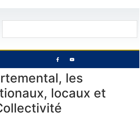
11 Août
36°C
12 Août
29°C
rtemental, les
ionaux, locaux et
ollectivité