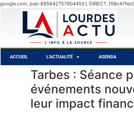
google.com, pub-8956427579044551, DIRECT, f08c47fec
5°C
7 Août
27°C
8 Août
29°C
ACCUEIL
L’ACTUALITÉ
AGENDA
Tarbes : Séance p
événements nouvea
leur impact financ