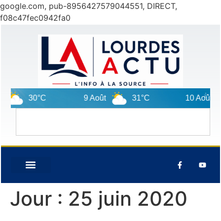
google.com, pub-8956427579044551, DIRECT,
f08c47fec0942fa0
30°C
9 Août
31°C
10 Août
Jour :
25 juin 2020