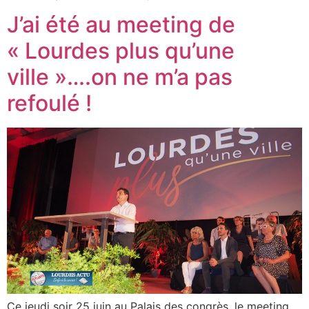
J’ai été au meeting de
« Lourdes plus qu’une
ville »….on ne m’a pas
refoulé !
Ce jeudi soir 25 juin au Palais des congrès, le meeting