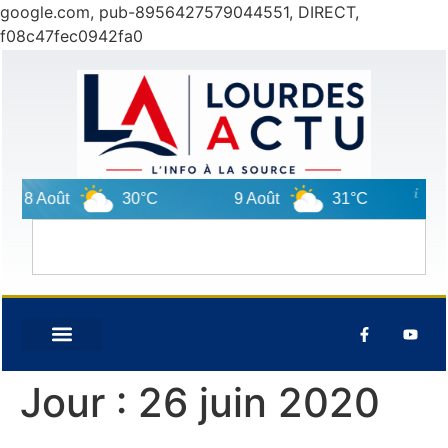
google.com, pub-8956427579044551, DIRECT,
f08c47fec0942fa0
8 Août
30°C
9 Août
31°C
10 Ao
Jour :
26 juin 2020