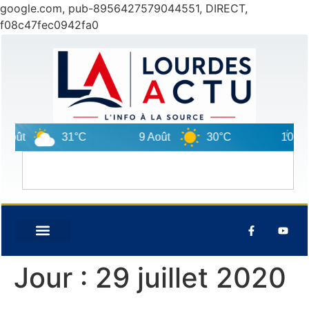
google.com, pub-8956427579044551, DIRECT,
f08c47fec0942fa0
31°C
9 Août
30°C
10 Août
Jour :
29 juillet 2020