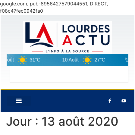
google.com, pub-8956427579044551, DIRECT,
f08c47fec0942fa0
t
31°C
10 Août
27°C
11 Août
Jour :
13 août 2020