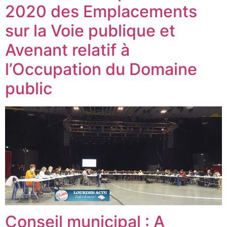
2020 des Emplacements
sur la Voie publique et
Avenant relatif à
l’Occupation du Domaine
public
Conseil municipal : A