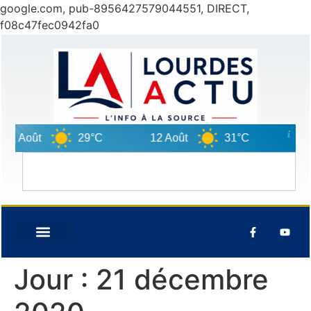
google.com, pub-8956427579044551, DIRECT,
f08c47fec0942fa0
oût
29°C
12 Août
31°C
13 Août
Jour :
21 décembre