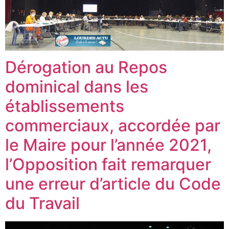
Dérogation au Repos
dominical dans les
établissements
commerciaux, accordée par
le Maire pour l’année 2021,
l’Opposition fait remarquer
une erreur d’article du Code
du Travail