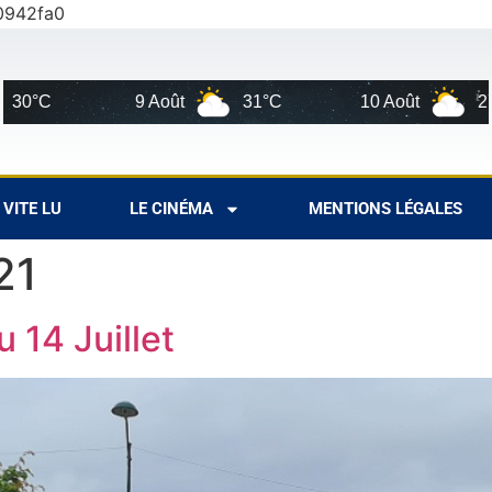
0942fa0
9 Août
31°C
10 Août
27°C
VITE LU
LE CINÉMA
MENTIONS LÉGALES
21
 14 Juillet