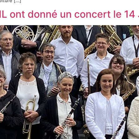
iture […]
L ont donné un concert le 14 J