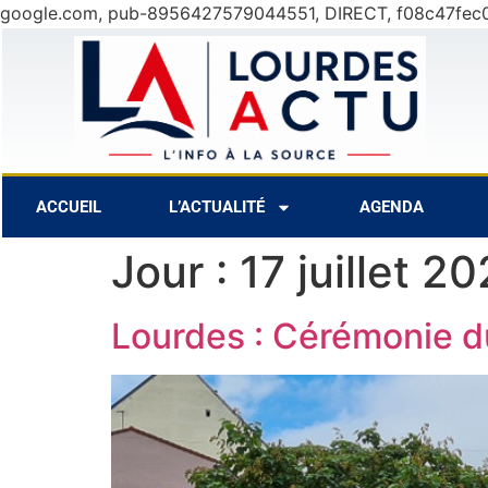
google.com, pub-8956427579044551, DIRECT, f08c47fec
7 Août
28°C
8 Août
30°C
ACCUEIL
L’ACTUALITÉ
AGENDA
Jour :
17 juillet 20
Lourdes : Cérémonie du