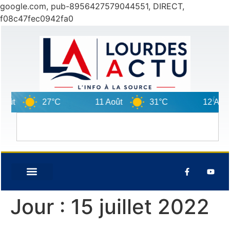
google.com, pub-8956427579044551, DIRECT,
f08c47fec0942fa0
27°C
11 Août
31°C
12 Août
Jour :
15 juillet 2022