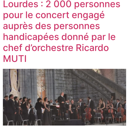
Lourdes : 2 000 personnes
pour le concert engagé
auprès des personnes
handicapées donné par le
chef d’orchestre Ricardo
MUTI