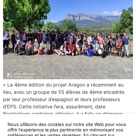
« La 4ème édition du projet Aragon a récemment eu
lieu, avec un groupe de 55 élèves de 4ème encadrés
par leur professeur d’espagnol et leurs professeurs
d’EPS. Cette initiative fera, assurément, date.
Restrictions sanitaires allégées, il a fallu se démener
pour mettre sur pied, à temps, ce séjour qui devait être
Nous utilisons des cookies sur notre site Web pour vous
une occasion de passer […]
offrir l'expérience la plus pertinente en mémorisant vos
préférences et les visites répétées. En cliquant sur