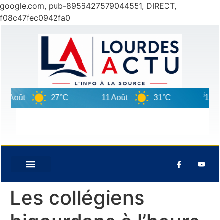
google.com, pub-8956427579044551, DIRECT,
f08c47fec0942fa0
Août
27°C
11 Août
31°C
12 Août
Les collégiens