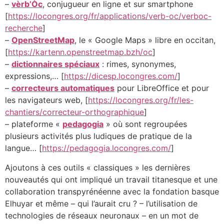
–
vèrb’Òc
, conjugueur en ligne et sur smartphone
[
https://locongres.org/fr/applications/verb-oc/verboc-
recherche
]
–
OpenStreetMap
, le « Google Maps » libre en occitan,
[
https://kartenn.openstreetmap.bzh/oc
]
–
dictionnaires spéciaux
: rimes, synonymes,
expressions,… [
https://dicesp.locongres.com/
]
–
correcteurs automatiques
pour LibreOffice et pour
les navigateurs web, [
https://locongres.org/fr/les-
chantiers/correcteur-orthographique
]
– plateforme «
pedagogia
» où sont regroupées
plusieurs activités plus ludiques de pratique de la
langue… [
https://pedagogia.locongres.com/
]
Ajoutons à ces outils « classiques » les dernières
nouveautés qui ont impliqué un travail titanesque et une
collaboration transpyrénéenne avec la fondation basque
Elhuyar et même – qui l’aurait cru ? – l’utilisation de
technologies de réseaux neuronaux – en un mot de