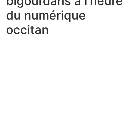
bigourdans à l’heure
du numérique
occitan