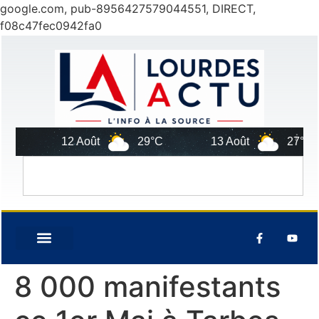
google.com, pub-8956427579044551, DIRECT,
f08c47fec0942fa0
12 Août
29°C
13 Août
27°C
8 000 manifestants