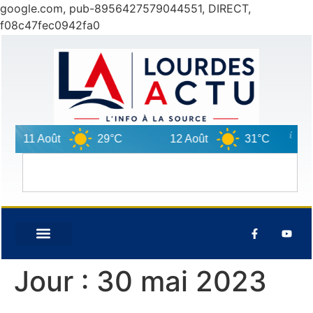
google.com, pub-8956427579044551, DIRECT,
f08c47fec0942fa0
11 Août
29°C
12 Août
31°C
13 
Jour :
30 mai 2023