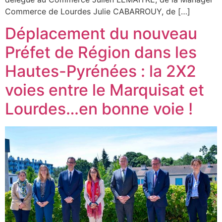
Commerce de Lourdes Julie CABARROUY, de […]
Déplacement du nouveau
Préfet de Région dans les
Hautes-Pyrénées : la 2X2
voies entre le Marquisat et
Lourdes…en bonne voie !