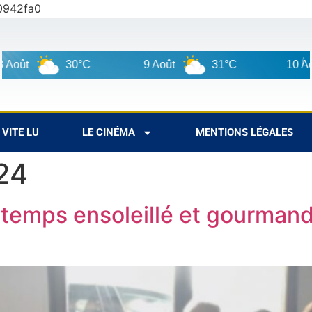
0942fa0
30°C
9 Août
31°C
10 Août
VITE LU
LE CINÉMA
MENTIONS LÉGALES
24
ntemps ensoleillé et gourmand 