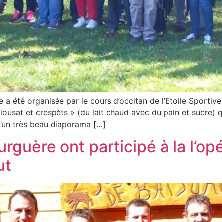
e a été organisée par le cours d’occitan de l’Etoile Sportiv
ousat et crespèts » (du lait chaud avec du pain et sucre) qui
d’un très beau diaporama […]
guère ont participé à la l’opé
ut