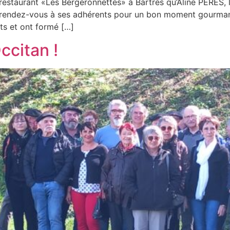
 restaurant «Les Bergeronnettes» à Bartrès qu’Aline PERES
é rendez-vous à ses adhérents pour un bon moment gourmant e
its et ont formé […]
ccitan !