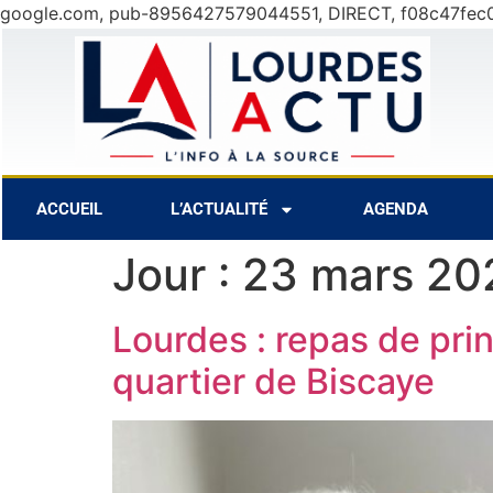
google.com, pub-8956427579044551, DIRECT, f08c47fec
7 Août
28°C
8 Août
ACCUEIL
L’ACTUALITÉ
AGENDA
Jour :
23 mars 20
Lourdes : repas de pri
quartier de Biscaye