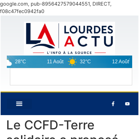
google.com, pub-8956427579044551, DIRECT,
f08c47fec0942fa0
28°C
11 Août
32°C
12 Août
29°
Le CCFD-Terre