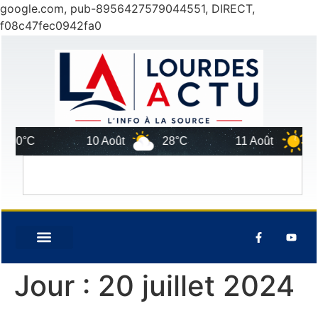
google.com, pub-8956427579044551, DIRECT,
f08c47fec0942fa0
30°C
10 Août
28°C
11 Août
30°
Jour :
20 juillet 2024