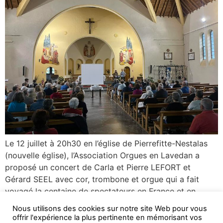
Le 12 juillet à 20h30 en l’église de Pierrefitte-Nestalas
(nouvelle église), l’Association Orgues en Lavedan a
proposé un concert de Carla et Pierre LEFORT et
Gérard SEEL avec cor, trombone et orgue qui a fait
voyagé la centaine de spectateurs en France et en
Europe, du XVIème au début du XXème, avec une
Nous utilisons des cookies sur notre site Web pour vous
musique joyeuse. Des […]
offrir l'expérience la plus pertinente en mémorisant vos