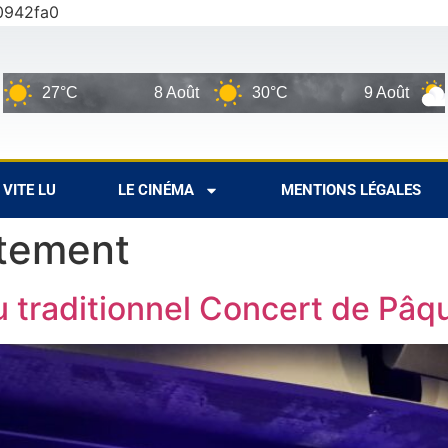
0942fa0
8 Août
30°C
9 Août
28°C
VITE LU
LE CINÉMA
MENTIONS LÉGALES
tement
au traditionnel Concert de Pâ