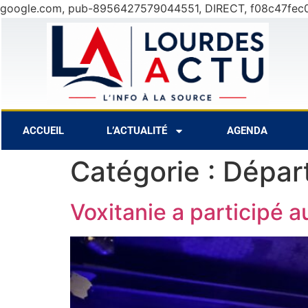
google.com, pub-8956427579044551, DIRECT, f08c47fec
6 Août
25°C
7 Août
27°C
ACCUEIL
L’ACTUALITÉ
AGENDA
Catégorie :
Dépar
Voxitanie a participé 