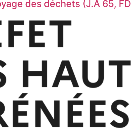
toyage des déchets (J.A 65, F