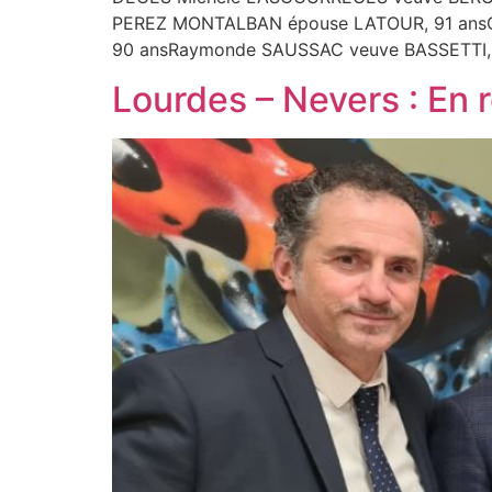
PEREZ MONTALBAN épouse LATOUR, 91 ansO
90 ansRaymonde SAUSSAC veuve BASSETTI, 
Lourdes – Nevers : En 