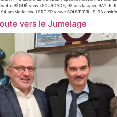
dette BÉGUÉ veuve FOURCADE, 93 ansJacques BAYLE, 94
94 ansMadeleine LERCIER veuve SOUVERVILLE, 93 ansIrè
route vers le Jumelage