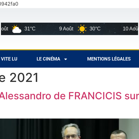
0942fa0
9 Août
30°C
10 Août
28°C
VITE LU
LE CINÉMA
MENTIONS LÉGALES
e 2021
’Alessandro de FRANCICIS sur