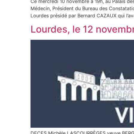
Ce mercredi 10 novembre à 19h, au Palais de
Médecin, Président du Bureau des Constatatio
Lourdes présidé par Bernard CAZAUX qui l’avai
Lourdes, le 12 novemb
DECES Michèle LASCOURRÈGES veuve BERGER