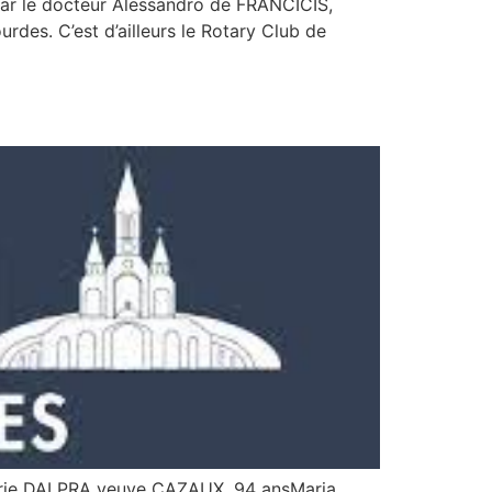
par le docteur Alessandro de FRANCICIS,
des. C’est d’ailleurs le Rotary Club de
e DAI PRA veuve CAZAUX, 94 ansMaria