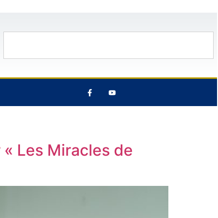
11 Août
32°C
12 Août
29°C
 « Les Miracles de