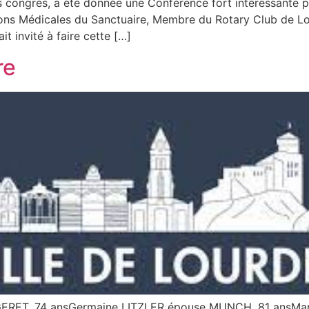
s congrès, a été donnée une Conférence fort intéressante 
ns Médicales du Sanctuaire, Membre du Rotary Club de Lour
t invité à faire cette […]
re
ET, 74 ansGermaine LITZLER épouse MUNCH, 81 ansMari