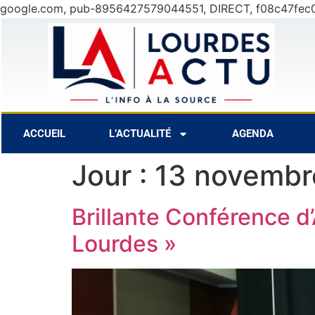
google.com, pub-8956427579044551, DIRECT, f08c47fec
7 Août
27°C
8 Août
31°C
ACCUEIL
L’ACTUALITÉ
AGENDA
Jour :
13 novembr
Brillante Conférence d
Lourdes »