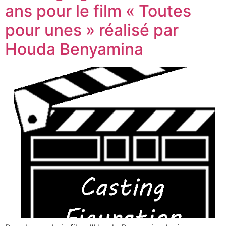
ans pour le film « Toutes
pour unes » réalisé par
Houda Benyamina