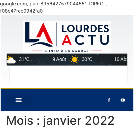
google.com, pub-8956427579044551, DIRECT,
f08c47fec0942fa0
31°C
9 Août
30°C
10 Août
28°
Mois :
janvier 2022