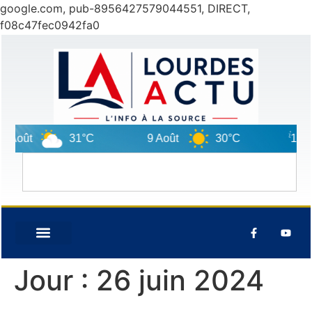
google.com, pub-8956427579044551, DIRECT,
f08c47fec0942fa0
31°C
9 Août
30°C
10 Août
Jour :
26 juin 2024