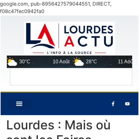
google.com, pub-8956427579044551, DIRECT,
f08c47fec0942fa0
30°C
10 Août
28°C
11 Août
3
Lourdes : Mais où