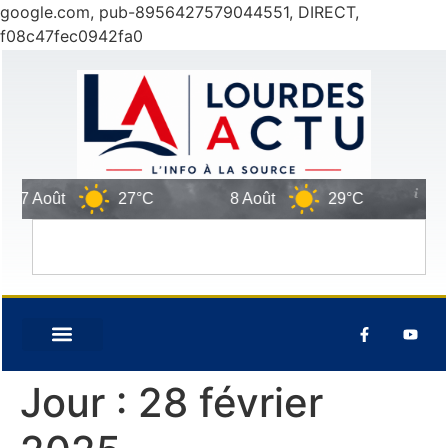
google.com, pub-8956427579044551, DIRECT,
f08c47fec0942fa0
 Août
27°C
8 Août
29°C
9 Ao
Jour :
28 février