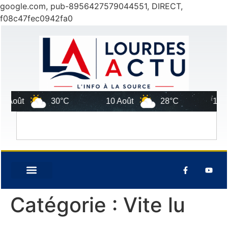
google.com, pub-8956427579044551, DIRECT,
f08c47fec0942fa0
30°C
10 Août
28°C
11 Août
Catégorie :
Vite lu