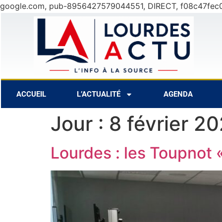
google.com, pub-8956427579044551, DIRECT, f08c47fec
8 Août
31°C
9 Août
30°
ACCUEIL
L’ACTUALITÉ
AGENDA
Jour :
8 février 2
Lourdes : les Toupnot 