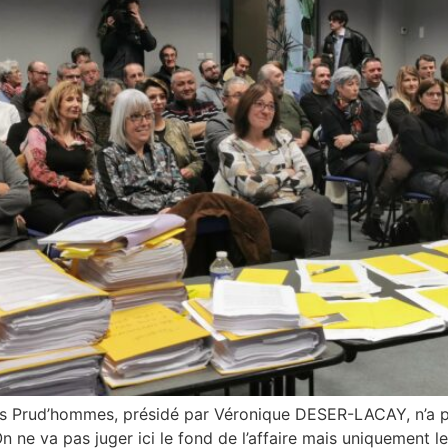
 des Prud’hommes, présidé par Véronique DESER-LACAY, n’a p
 ne va pas juger ici le fond de l’affaire mais uniquement 