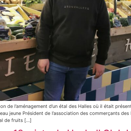
ation de l’aménagement d’un étal des Halles où il était prés
u jeune Président de l’association des commerçants des H
l de fruits […]