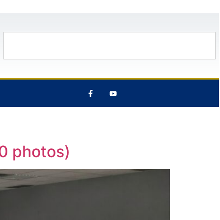
12 Août
31°C
13 Août
30°C
60 photos)