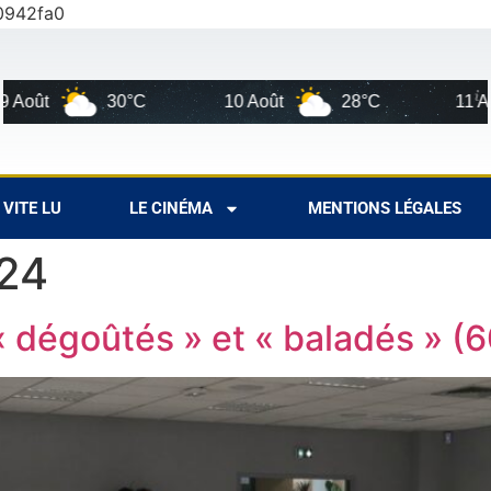
0942fa0
C
10 Août
28°C
11 Août
30°C
VITE LU
LE CINÉMA
MENTIONS LÉGALES
024
« dégoûtés » et « baladés » (